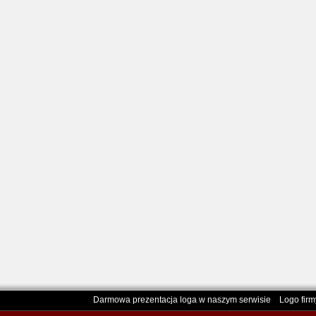
Darmowa prezentacja loga w naszym serwisie Logo firmy -