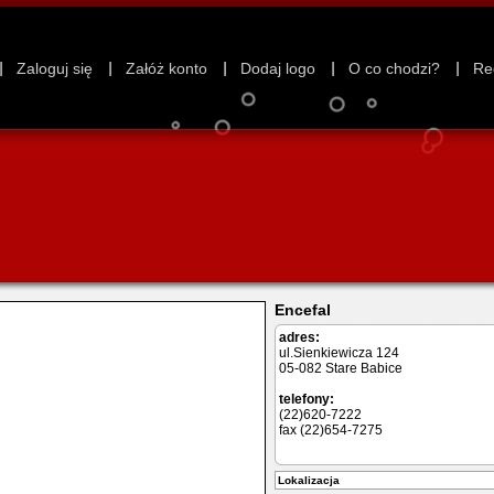
Zaloguj się
Załóż konto
Dodaj logo
O co chodzi?
Re
Encefal
adres:
ul.Sienkiewicza 124
05-082 Stare Babice
telefony:
(22)620-7222
fax (22)654-7275
Lokalizacja