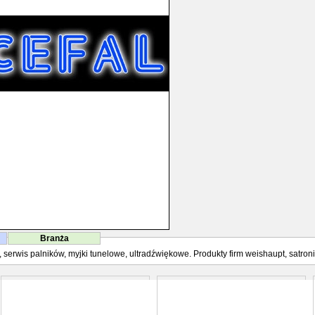
Branża
erwis palników, myjki tunelowe, ultradźwiękowe. Produkty firm weishaupt, satronic,