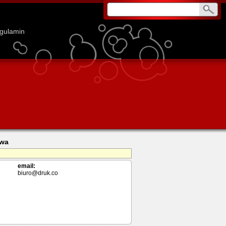
gulamin
owa
email:
biuro@druk.co