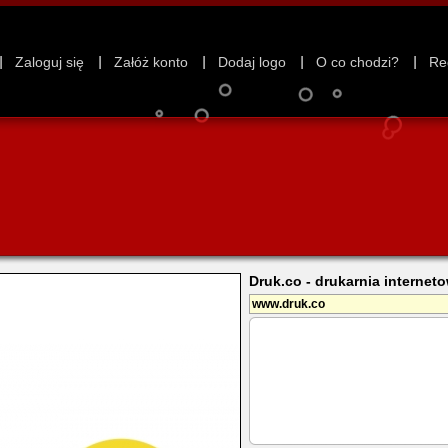
Zaloguj się
Załóż konto
Dodaj logo
O co chodzi?
Re
Druk.co - drukarnia internet
www.druk.co