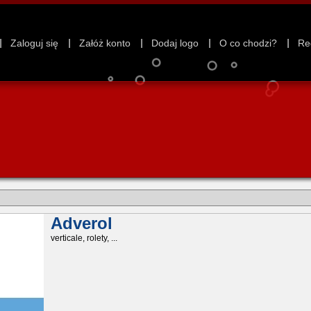
Zaloguj się
Załóż konto
Dodaj logo
O co chodzi?
Re
Adverol
verticale, rolety, ...