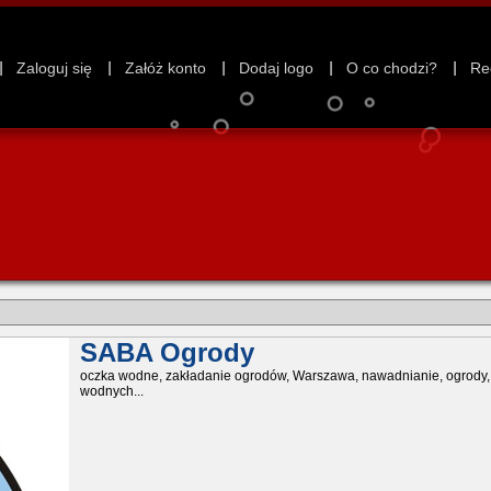
Zaloguj się
Załóż konto
Dodaj logo
O co chodzi?
Re
SABA Ogrody
oczka wodne, zakładanie ogrodów, Warszawa, nawadnianie, ogrody, p
wodnych...