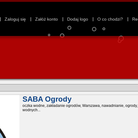
Zaloguj się
Załóż konto
Dodaj logo
O co chodzi?
Re
SABA Ogrody
oczka wodne, zakładanie ogrodów, Warszawa, nawadnianie, ogrody, p
wodnych...